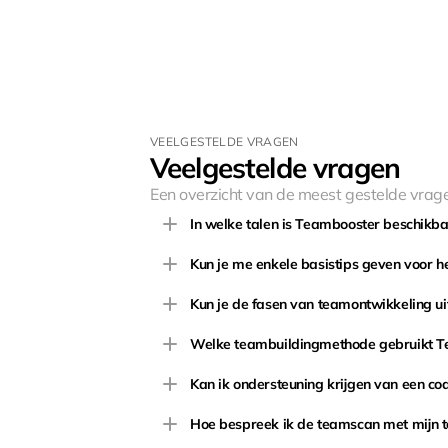
VEELGESTELDE VRAGEN
Veelgestelde vragen
Een overzicht van de meest gestelde vrag
In welke talen is Teambooster beschikb
Kun je me enkele basistips geven voor 
Kun je de fasen van teamontwikkeling u
Welke teambuildingmethode gebruikt 
Kan ik ondersteuning krijgen van een co
Hoe bespreek ik de teamscan met mijn 
1. Activeren