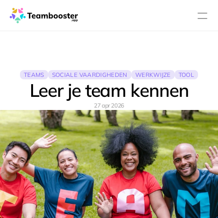
PRODUCT
Design
TEAMS
SOCIALE VAARDIGHEDEN
WERKWIJZE
TOOL
Leer je team kennen
Content
27 apr 2026
Publish
Over
Prijzen
Blog
RESOURCES
Blog