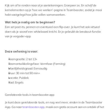
Kijk om af te ronden naar al je aantekeningen. Groepeer ze. En schrijf de 
kernelementen op je 'hoe we werken'-pagina in Teambooster, zodat je mooi 
hebt vastgelegd hoe jullie willen samenwerken.
Wat heb je nodig om te beginnen?
Een set post-its, pennen en eventueel een flip-over. Je kunt het ook virtueel 
doen als je vooraf een whiteboard inricht. En je gebruikt de breakout-functie 
van je vergader-app.
Deze oefening is voor:
Teamgrootte: 2 tot 13+
Teamontwikkelingsfase: Vormfase (Forming)
Moeilijkheidsgraad: Eenvoudig
Duur: 30 min tot 90 min+
Locatie: Publiek
Taal: Engels
Gerelateerde tools in teambooster.app
Je kunt deze gerelateerde tools, en nog veel meer, vinden in de Teambooster 
App. Ga naar 
teambooster.app
, maak een gratis account aan en ontdek of het 