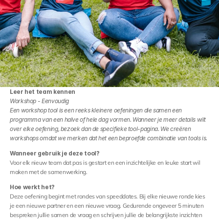
Careers
Docs
About
Leer het team kennen
Inloggen
Workshop - Eenvoudig
Een workshop tool is een reeks kleinere oefeningen die samen een 
programma van een halve of hele dag vormen. Wanneer je meer details wilt 
COMMUNITY
over elke oefening, bezoek dan de specifieke tool-pagina. We creëren 
workshops omdat we merken dat het een beproefde combinatie van tools is.
Join
Wanneer gebruik je deze tool?
Voor elk nieuw team dat pas is gestart en een inzichtelijke en leuke start wil 
Events
maken met de samenwerking.
Hoe werkt het?
Deze oefening begint met rondes van speeddates. Bij elke nieuwe ronde kies 
Experts
je een nieuwe partner en een nieuwe vraag. Gedurende ongeveer 5 minuten 
bespreken jullie samen de vraag en schrijven jullie de belangrijkste inzichten 